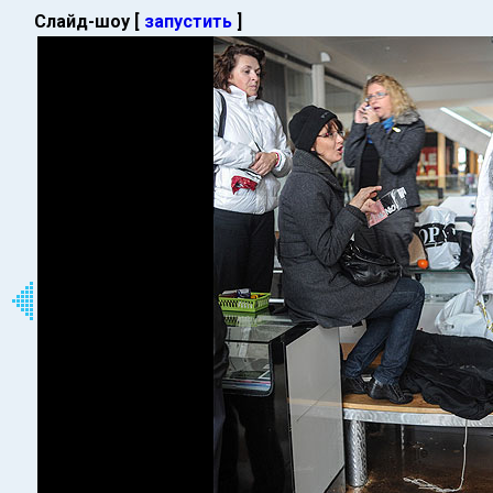
Слайд-шоу [
запустить
]