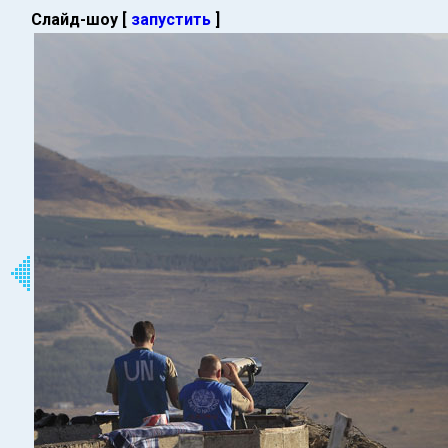
Слайд-шоу [
запустить
]