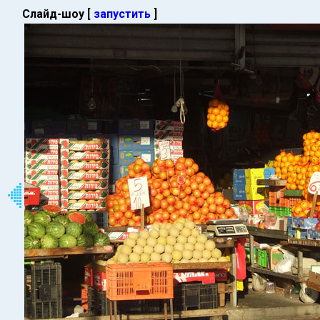
Слайд-шоу [
запустить
]