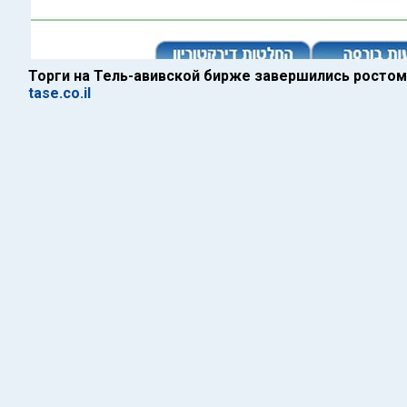
Торги на Тель-авивской бирже завершились росто
tase.co.il