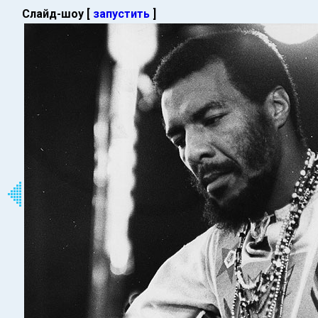
Слайд-шоу [
запустить
]