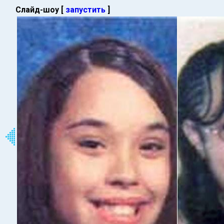
Слайд-шоу [
запустить
]