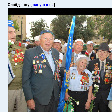
Слайд-шоу [
запустить
]