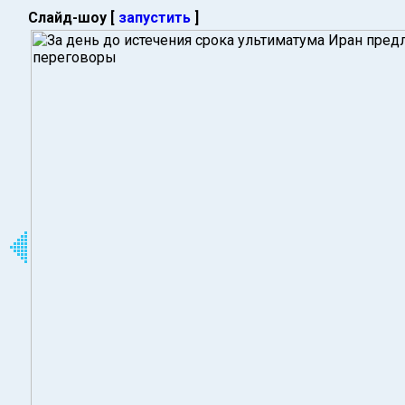
Слайд-шоу [
запустить
]