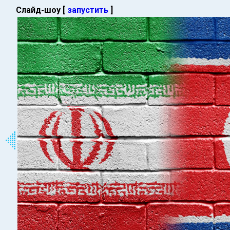
Слайд-шоу [
запустить
]