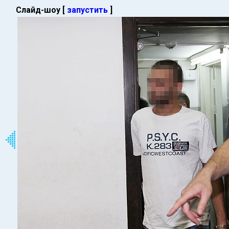
Слайд-шоу [
запустить
]