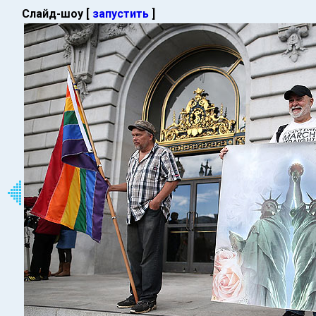
Слайд-шоу [
запустить
]