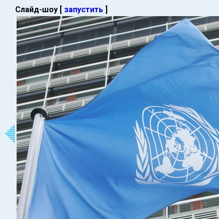
Слайд-шоу [
запустить
]