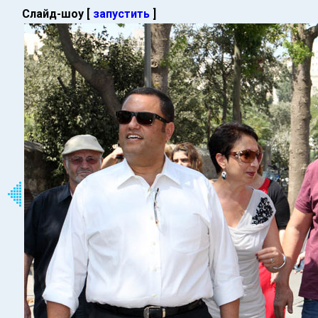
Слайд-шоу [
запустить
]