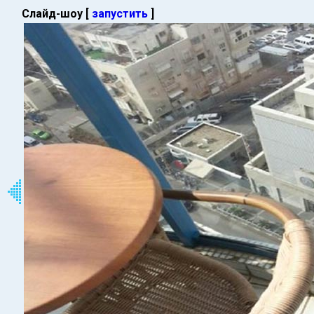
Слайд-шоу [
запустить
]