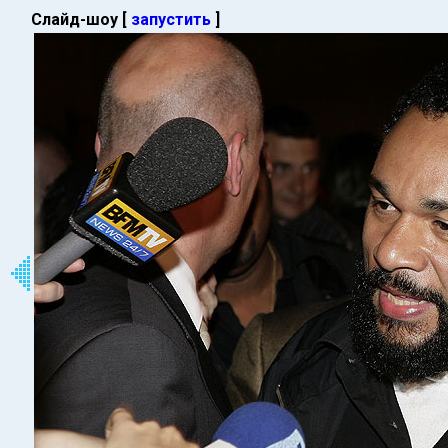
Слайд-шоу [
запустить
]