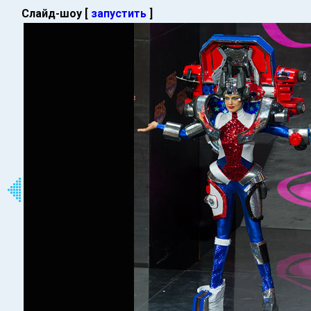
Слайд-шоу [
запустить
]