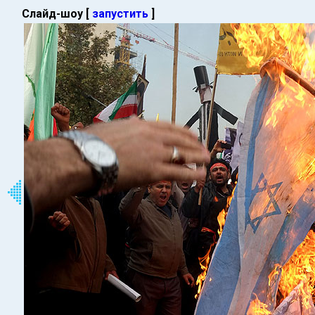
Слайд-шоу [
запустить
]