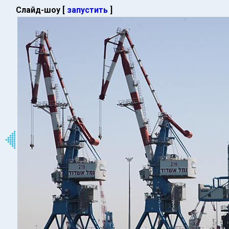
Слайд-шоу [
запустить
]