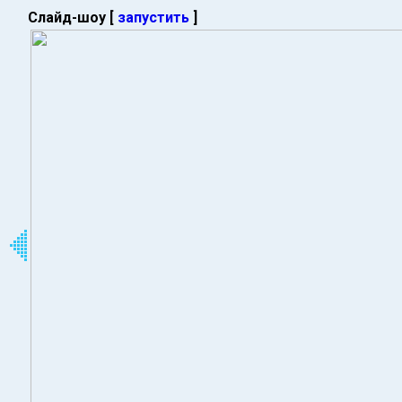
Слайд-шоу [
запустить
]