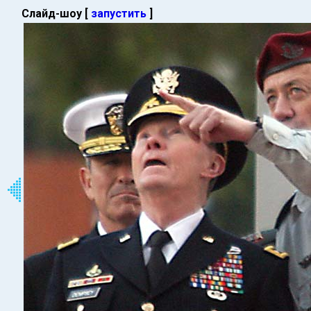
Слайд-шоу [
запустить
]