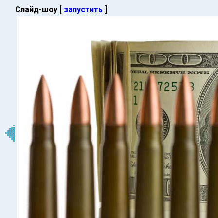
Слайд-шоу [
запустить
]