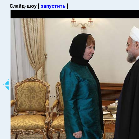
Слайд-шоу [
запустить
]