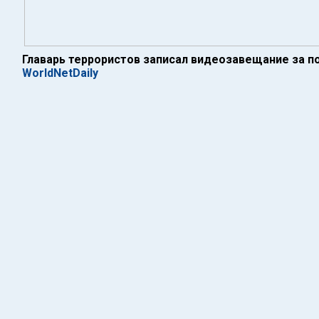
Главарь террористов записал видеозавещание за по
WorldNetDaily