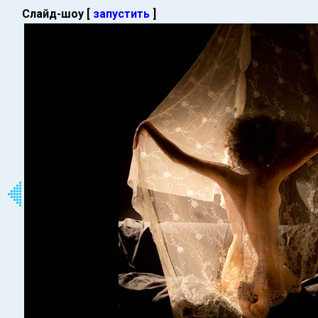
Слайд-шоу [
запустить
]