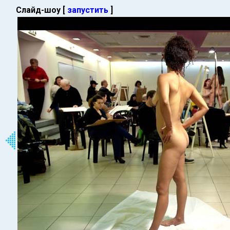
Слайд-шоу [
запустить
]