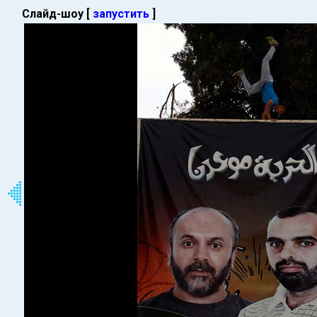
Слайд-шоу [
запустить
]