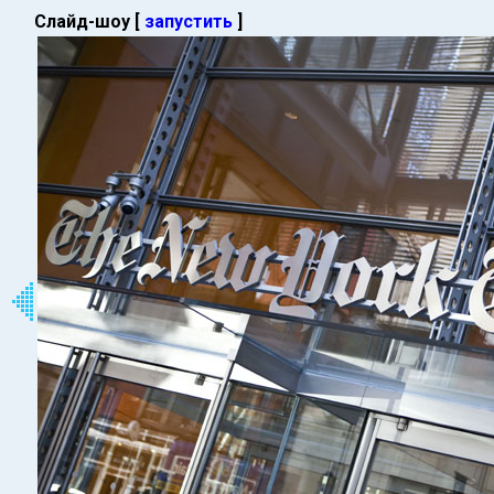
Слайд-шоу [
запустить
]