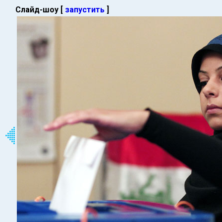
Слайд-шоу [
запустить
]