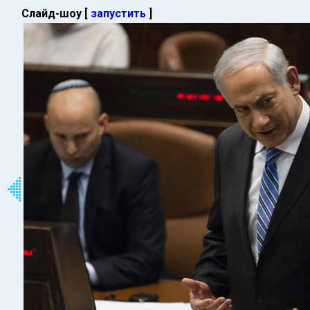
Слайд-шоу [
запустить
]