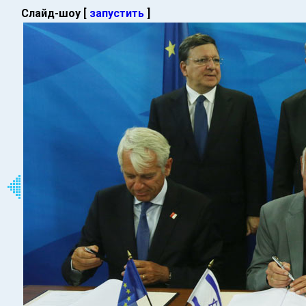
Слайд-шоу [
запустить
]