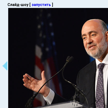
Слайд-шоу [
запустить
]