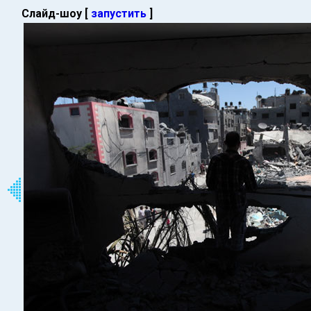
Слайд-шоу [
запустить
]