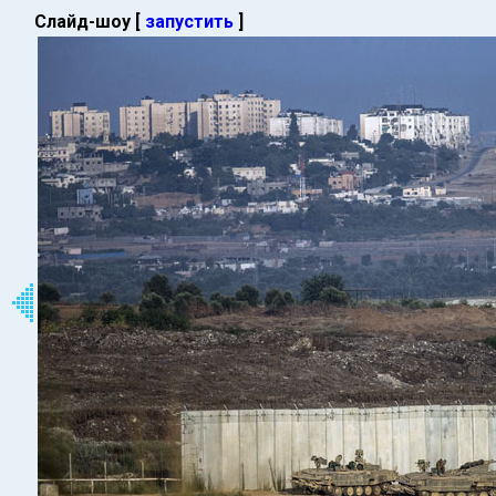
Слайд-шоу [
запустить
]