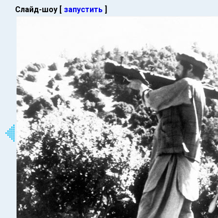
Слайд-шоу [
запустить
]