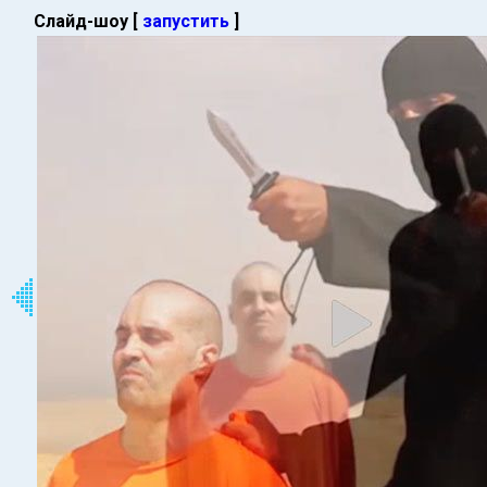
Слайд-шоу [
запустить
]