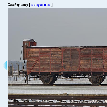
Слайд-шоу [
запустить
]