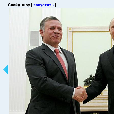
Слайд-шоу [
запустить
]