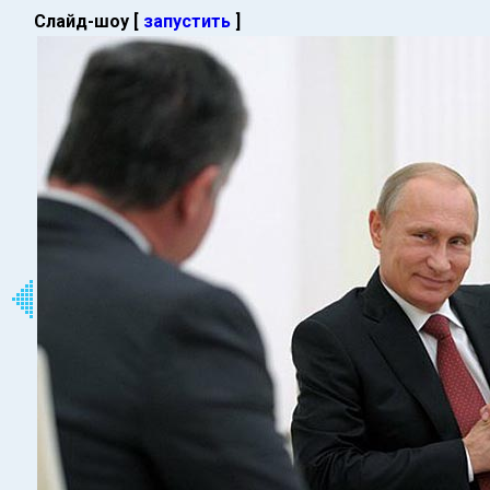
Слайд-шоу [
запустить
]