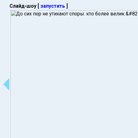
Слайд-шоу [
запустить
]