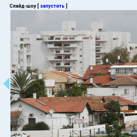
Слайд-шоу [
запустить
]