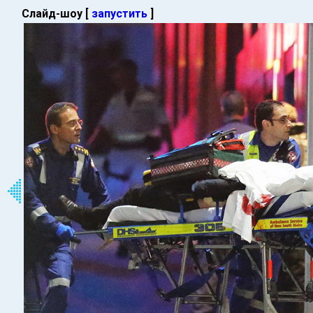
Слайд-шоу [
запустить
]