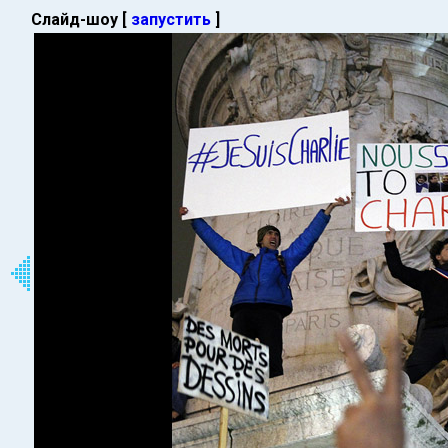
Слайд-шоу [
запустить
]