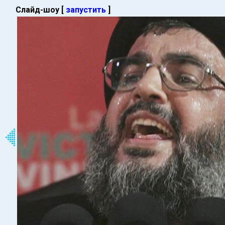
Слайд-шоу [
запустить
]