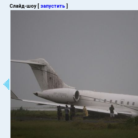
Слайд-шоу [
запустить
]