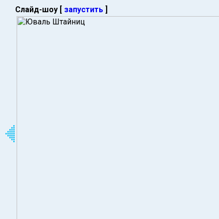
Слайд-шоу [
запустить
]