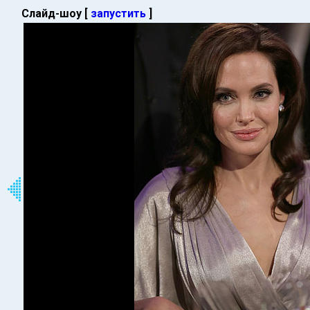
Слайд-шоу [
запустить
]