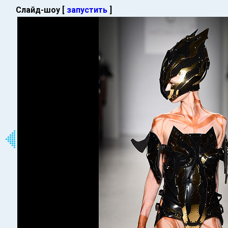
Слайд-шоу [
запустить
]