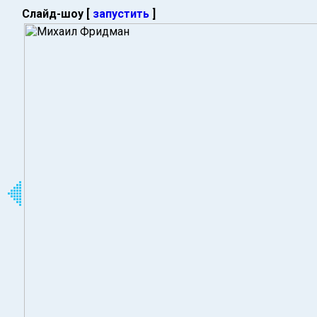
Слайд-шоу [
запустить
]