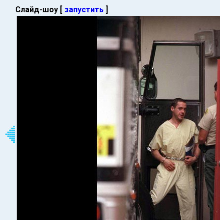
Слайд-шоу [
запустить
]