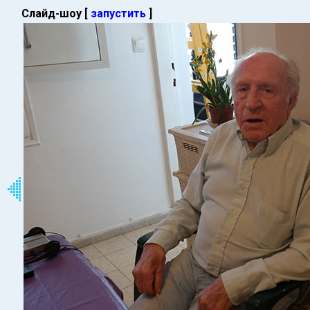
Слайд-шоу [
запустить
]